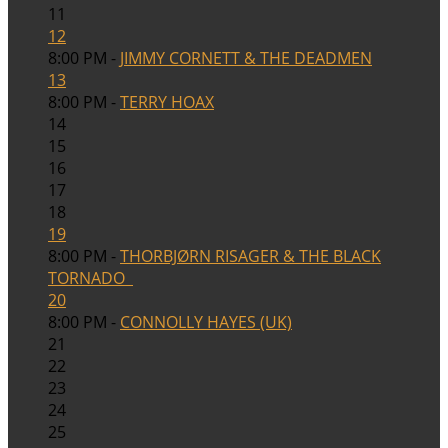
11
12
8:00 PM -
JIMMY CORNETT & THE DEADMEN
13
8:00 PM -
TERRY HOAX
14
15
16
17
18
19
8:00 PM -
THORBJØRN RISAGER & THE BLACK
TORNADO
20
8:00 PM -
CONNOLLY HAYES (UK)
21
22
23
24
25