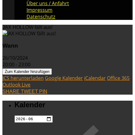
Über uns / Anfahrt
Impressum
Datenschutz
JAX HOLLOW fällt aus!
Wann
26/10/2024
20:00 - 23:00
Zum Kalender hinzufügen
ICS herunterladen
Google Kalender
iCalendar
Office 365
Outlook Live
SHARE
TWEET
PIN
Kalender