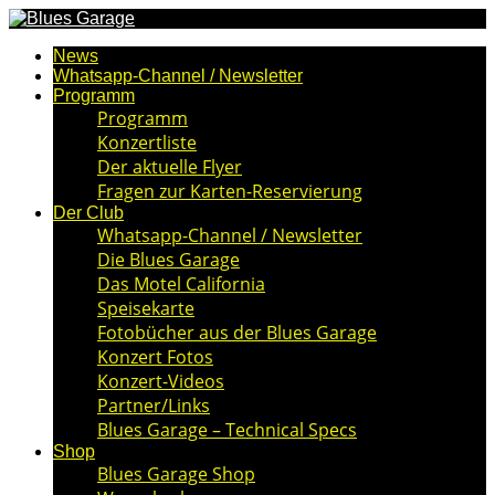
News
Whatsapp-Channel / Newsletter
Programm
Programm
Konzertliste
Der aktuelle Flyer
Fragen zur Karten-Reservierung
Der Club
Whatsapp-Channel / Newsletter
Die Blues Garage
Das Motel California
Speisekarte
Fotobücher aus der Blues Garage
Konzert Fotos
Konzert-Videos
Partner/Links
Blues Garage – Technical Specs
Shop
Blues Garage Shop