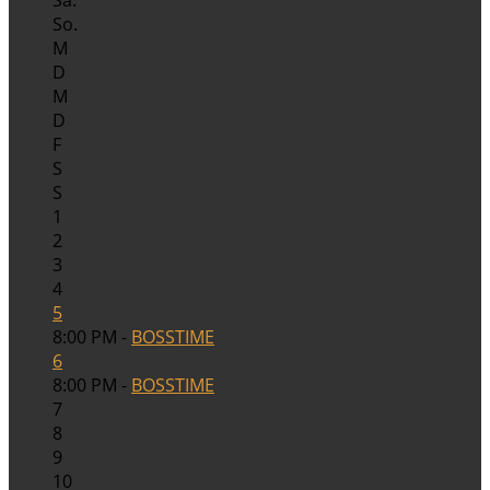
So.
M
D
M
D
F
S
S
1
2
3
4
5
8:00 PM -
BOSSTIME
6
8:00 PM -
BOSSTIME
7
8
9
10