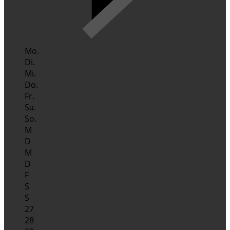
Mo.
Di.
Mi.
Do.
Fr.
Sa.
So.
M
D
M
D
F
S
S
27
28