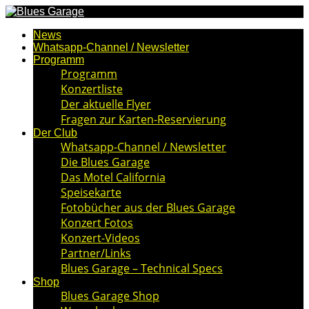
News
Whatsapp-Channel / Newsletter
Programm
Programm
Konzertliste
Der aktuelle Flyer
Fragen zur Karten-Reservierung
Der Club
Whatsapp-Channel / Newsletter
Die Blues Garage
Das Motel California
Speisekarte
Fotobücher aus der Blues Garage
Konzert Fotos
Konzert-Videos
Partner/Links
Blues Garage – Technical Specs
Shop
Blues Garage Shop