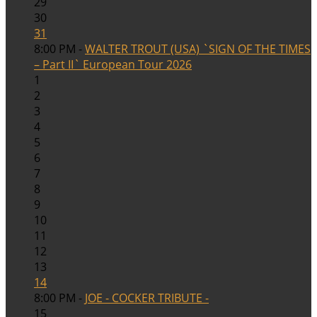
29
30
31
8:00 PM -
WALTER TROUT (USA) `SIGN OF THE TIMES
– Part II` European Tour 2026
1
2
3
4
5
6
7
8
9
10
11
12
13
14
8:00 PM -
JOE - COCKER TRIBUTE -
15