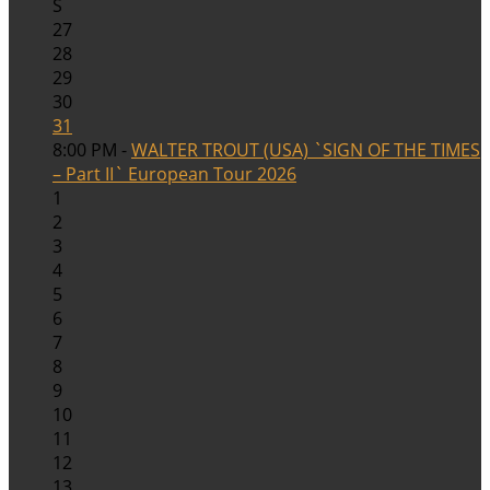
S
27
28
29
30
31
8:00 PM -
WALTER TROUT (USA) `SIGN OF THE TIMES
– Part II` European Tour 2026
1
2
3
4
5
6
7
8
9
10
11
12
13