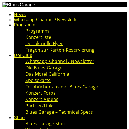
News
Whatsapp-Channel / Newsletter
Programm
Programm
Konzertliste
Der aktuelle Flyer
Fragen zur Karten-Reservierung
Der Club
Whatsapp-Channel / Newsletter
Die Blues Garage
Das Motel California
Speisekarte
Fotobücher aus der Blues Garage
Konzert Fotos
Konzert-Videos
Partner/Links
Blues Garage – Technical Specs
Shop
Blues Garage Shop