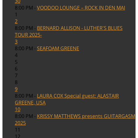
30
8:00 PM -
VOODOO LOUNGE – ROCK IN DEN MAI
1
2
8:00 PM -
BERNARD ALLISON - LUTHER'S BLUES
TOUR 2025-
3
8:00 PM -
SEAFOAM GREENE
4
5
6
7
8
9
8:00 PM -
LAURA COX Special guest: ALASTAIR
GREENE, USA
10
8:00 PM -
KRISSY MATTHEWS presents GUITARGASM
2025
11
12