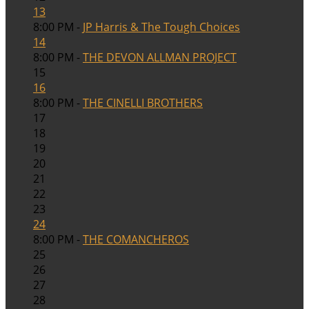
13
8:00 PM -
JP Harris & The Tough Choices
14
8:00 PM -
THE DEVON ALLMAN PROJECT
15
16
8:00 PM -
THE CINELLI BROTHERS
17
18
19
20
21
22
23
24
8:00 PM -
THE COMANCHEROS
25
26
27
28