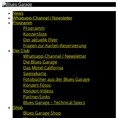
News
Whatsapp-Channel / Newsletter
Programm
Programm
Konzertliste
Der aktuelle Flyer
Fragen zur Karten-Reservierung
Der Club
Whatsapp-Channel / Newsletter
Die Blues Garage
Das Motel California
Speisekarte
Fotobücher aus der Blues Garage
Konzert Fotos
Konzert-Videos
Partner/Links
Blues Garage – Technical Specs
Shop
Blues Garage Shop