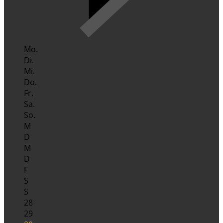
Mo.
Di.
Mi.
Do.
Fr.
Sa.
So.
M
D
M
D
F
S
S
28
29