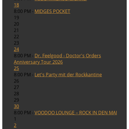
18
8:00 PM -
MIDGES POCKET
19
20
21
22
23
24
8:00 PM -
Dr. Feelgood - Doctor's Orders
Anniversary Tour 2026
25
8:00 PM -
Let's Party mit der Rockkantine
26
27
28
29
30
8:00 PM -
VOODOO LOUNGE – ROCK IN DEN MAI
1
2