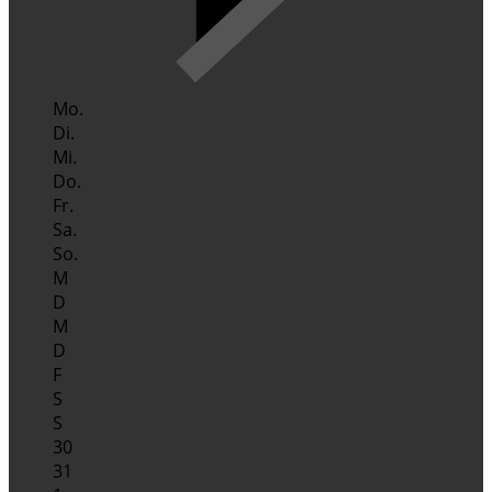
Mo.
Di.
Mi.
Do.
Fr.
Sa.
So.
M
D
M
D
F
S
S
30
31