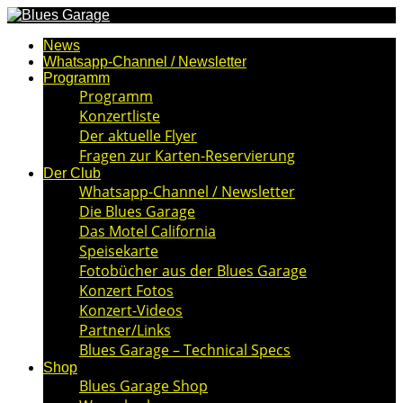
News
Whatsapp-Channel / Newsletter
Programm
Programm
Konzertliste
Der aktuelle Flyer
Fragen zur Karten-Reservierung
Der Club
Whatsapp-Channel / Newsletter
Die Blues Garage
Das Motel California
Speisekarte
Fotobücher aus der Blues Garage
Konzert Fotos
Konzert-Videos
Partner/Links
Blues Garage – Technical Specs
Shop
Blues Garage Shop