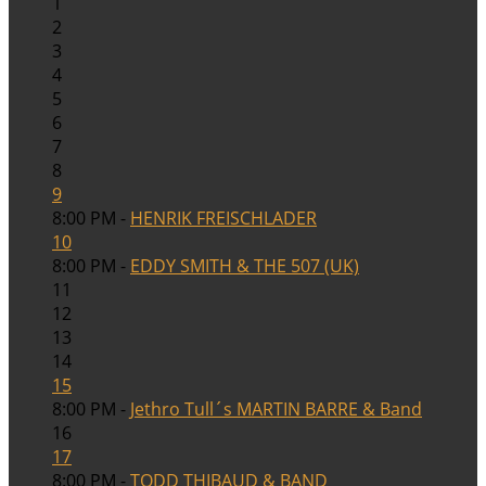
1
2
3
4
5
6
7
8
9
8:00 PM -
HENRIK FREISCHLADER
10
8:00 PM -
EDDY SMITH & THE 507 (UK)
11
12
13
14
15
8:00 PM -
Jethro Tull´s MARTIN BARRE & Band
16
17
8:00 PM -
TODD THIBAUD & BAND