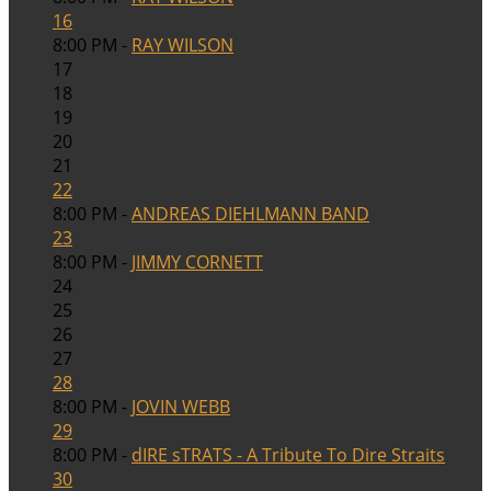
16
8:00 PM -
RAY WILSON
17
18
19
20
21
22
8:00 PM -
ANDREAS DIEHLMANN BAND
23
8:00 PM -
JIMMY CORNETT
24
25
26
27
28
8:00 PM -
JOVIN WEBB
29
8:00 PM -
dIRE sTRATS - A Tribute To Dire Straits
30