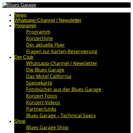
News
Whatsapp-Channel / Newsletter
Programm
Programm
Konzertliste
Der aktuelle Flyer
Fragen zur Karten-Reservierung
Der Club
Whatsapp-Channel / Newsletter
Die Blues Garage
Das Motel California
Speisekarte
Fotobücher aus der Blues Garage
Konzert Fotos
Konzert-Videos
Partner/Links
Blues Garage – Technical Specs
Shop
Blues Garage Shop