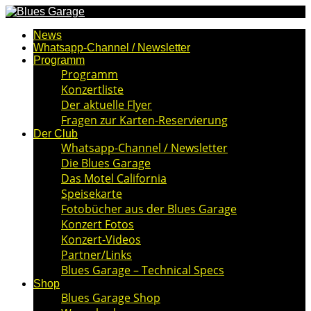
News
Whatsapp-Channel / Newsletter
Programm
Programm
Konzertliste
Der aktuelle Flyer
Fragen zur Karten-Reservierung
Der Club
Whatsapp-Channel / Newsletter
Die Blues Garage
Das Motel California
Speisekarte
Fotobücher aus der Blues Garage
Konzert Fotos
Konzert-Videos
Partner/Links
Blues Garage – Technical Specs
Shop
Blues Garage Shop