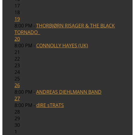
17
18
19
8:00 PM -
THORBJØRN RISAGER & THE BLACK
TORNADO
20
8:00 PM -
CONNOLLY HAYES (UK)
21
22
23
24
25
26
8:00 PM -
ANDREAS DIEHLMANN BAND
27
8:00 PM -
dIRE sTRATS
28
29
30
1