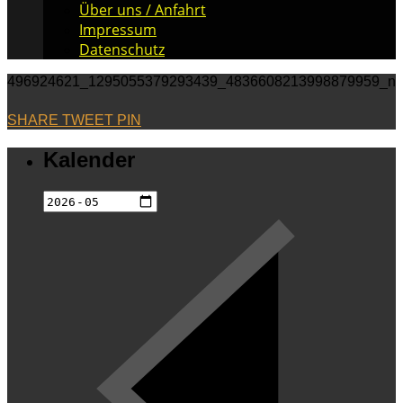
Über uns / Anfahrt
Impressum
Datenschutz
496924621_1295055379293439_4836608213998879959_n
SHARE
TWEET
PIN
Kalender