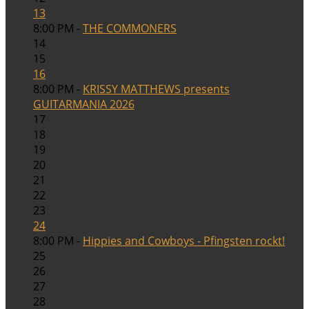
13
8:00 PM -
THE COMMONERS
14
15
16
8:00 PM -
KRISSY MATTHEWS presents
GUITARMANIA 2026
17
18
19
20
21
22
23
24
8:00 PM -
Hippies and Cowboys - Pfingsten rockt!
25
26
27
28