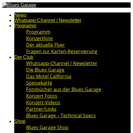
News
Whatsapp-Channel / Newsletter
Programm
Programm
Konzertliste
Der aktuelle Flyer
Fragen zur Karten-Reservierung
Der Club
Whatsapp-Channel / Newsletter
Die Blues Garage
Das Motel California
Speisekarte
Fotobücher aus der Blues Garage
Konzert Fotos
Konzert-Videos
Partner/Links
Blues Garage – Technical Specs
Shop
Blues Garage Shop