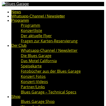
News
Whatsapp-Channel / Newsletter
Programm
Programm
Konzertliste
Der aktuelle Flyer
Fragen zur Karten-Reservierung
Der Club
Whatsapp-Channel / Newsletter
Die Blues Garage
Das Motel California
Speisekarte
Fotobücher aus der Blues Garage
Konzert Fotos
Konzert-Videos
Partner/Links
Blues Garage – Technical Specs
Shop
Blues Garage Shop