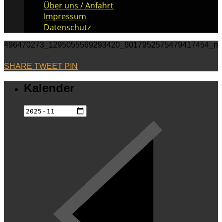
Über uns / Anfahrt
Impressum
Datenschutz
496470273_1295055569293420_6017952575479417454_n
SHARE
TWEET
PIN
Kalender