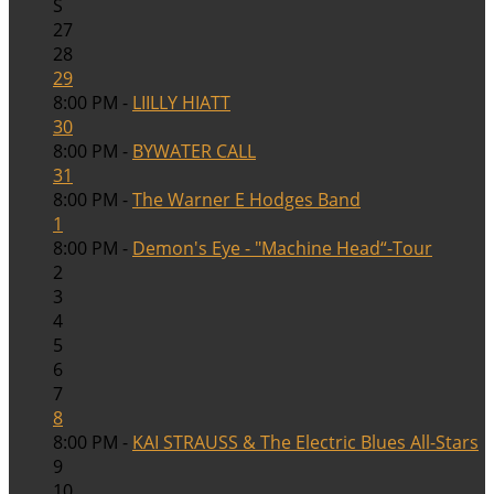
S
27
28
29
8:00 PM -
LIILLY HIATT
30
8:00 PM -
BYWATER CALL
31
8:00 PM -
The Warner E Hodges Band
1
8:00 PM -
Demon's Eye - "Machine Head“-Tour
2
3
4
5
6
7
8
8:00 PM -
KAI STRAUSS & The Electric Blues All-Stars
9
10