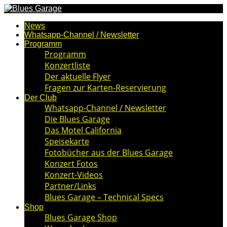
News
Whatsapp-Channel / Newsletter
Programm
Programm
Konzertliste
Der aktuelle Flyer
Fragen zur Karten-Reservierung
Der Club
Whatsapp-Channel / Newsletter
Die Blues Garage
Das Motel California
Speisekarte
Fotobücher aus der Blues Garage
Konzert Fotos
Konzert-Videos
Partner/Links
Blues Garage – Technical Specs
Shop
Blues Garage Shop