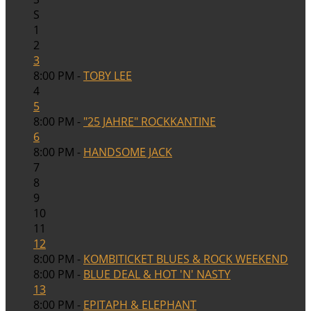
S
1
2
3
8:00 PM -
TOBY LEE
4
5
8:00 PM -
"25 JAHRE" ROCKKANTINE
6
8:00 PM -
HANDSOME JACK
7
8
9
10
11
12
8:00 PM -
KOMBITICKET BLUES & ROCK WEEKEND
8:00 PM -
BLUE DEAL & HOT 'N' NASTY
13
8:00 PM -
EPITAPH & ELEPHANT