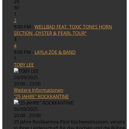
29
30
1
2
8:00 PM -
WELLBAD FEAT. TOXIC TONES HORN
SECTION „OYSTER & PEARL TOUR“
3
4
8:00 PM -
LAYLA ZOE & BAND
5
TOBY LEE
03/09/2025
20:00 - 23:00
Weitere Informationen
"25 JAHRE" ROCKKANTINE
05/09/2025
20:00 - 23:00
25 Jahre Rockkantine Fünf Küchenvirtuosen, vereint
in ihrer Leidenschaft für das Kochen und die Bühne,