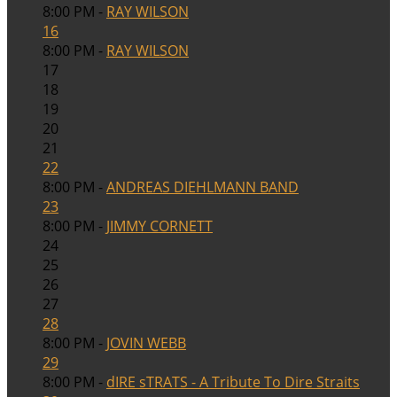
8:00 PM -
RAY WILSON
16
8:00 PM -
RAY WILSON
17
18
19
20
21
22
8:00 PM -
ANDREAS DIEHLMANN BAND
23
8:00 PM -
JIMMY CORNETT
24
25
26
27
28
8:00 PM -
JOVIN WEBB
29
8:00 PM -
dIRE sTRATS - A Tribute To Dire Straits