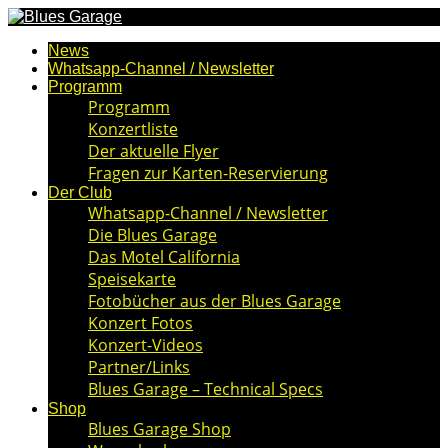
News
Whatsapp-Channel / Newsletter
Programm
Programm
Konzertliste
Der aktuelle Flyer
Fragen zur Karten-Reservierung
Der Club
Whatsapp-Channel / Newsletter
Die Blues Garage
Das Motel California
Speisekarte
Fotobücher aus der Blues Garage
Konzert Fotos
Konzert-Videos
Partner/Links
Blues Garage – Technical Specs
Shop
Blues Garage Shop